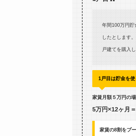
年間100万円
したとします。
戸建てを購入し
1戸目は貯金を使
家賃月額５万円の場
5万円×12ヶ月
家賃の8割をプ