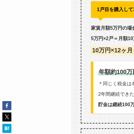
1戸目を購入して
家賃月額5万円の場
5万円×2戸＝月額1
10万円×12ヶ
年額約100
＊同じく税金は
2年間継続でき
貯金は継続100万