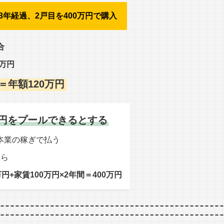
3年経過、2戸目を400万円で購入
合
0万円
月＝年額120万円
万円をプール
できるとする
本業の稼ぎで払う
たら
円+家賃100万円×2年間＝400万円