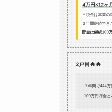
4万円×12
＊税金は本業の
３年間継続でき
貯金は継続100万
2戸目
３年間で444
100万円貯金