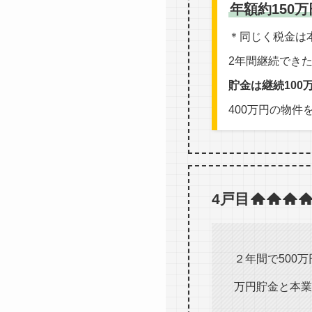
年額約150
＊同じく税金は
2年間継続でき
貯金は継続100万
400万円の物件
4戸目
２年間で500
万円貯金と本業