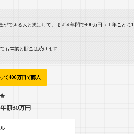
貯金ができる人と想定して、まず４年間で400万円（１年ごとに1
ても本業と貯金は続けます。
って400万円で購入
合
＝年額60万円
ール