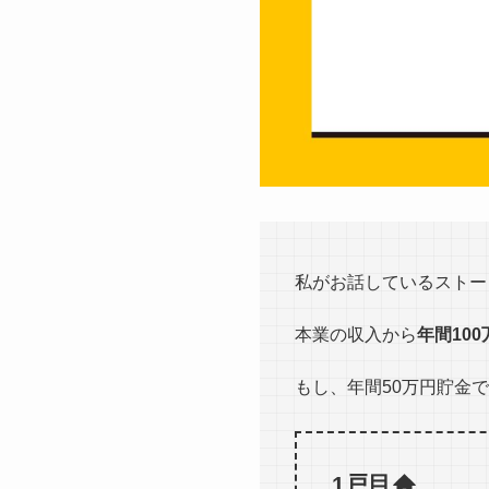
私がお話しているストー
本業の収入から
年間10
もし、年間50万円貯金
1戸目