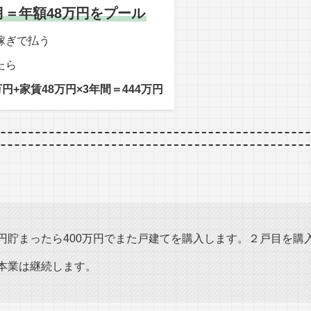
ヶ月＝年額48万円をプール
稼ぎで払う
たら
円+家賃48万円×3年間＝444万円
万円貯まったら400万円でまた戸建てを購入します。２戸目を購
と本業は継続します。