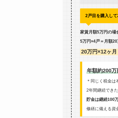
2戸目を購入して
家賃月額5万円の場
5万円×4戸＝月額2
20万円×12ヶ
年額約200
＊同じく税金は
2年間継続でき
貯金は継続100万
修繕に備える資