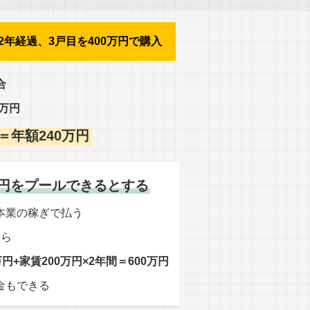
2年経過、3戸目を400万円で購入
合
0万円
月＝年額240万円
万円をプール
できるとする
本業の稼ぎで払う
たら
円+家賃200万円×2年間＝600万円
金もできる